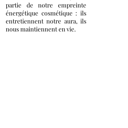
partie de notre empreinte
énergétique cosmétique : ils
entretiennent notre aura, ils
nous maintiennent en vie.
Assistez à
mon atelier
pour
expérimenter et activer cette
partie de votre corps
énergétique.
La première leçon de ce
programme de 7 jours est
disponible gratuitement, ici :