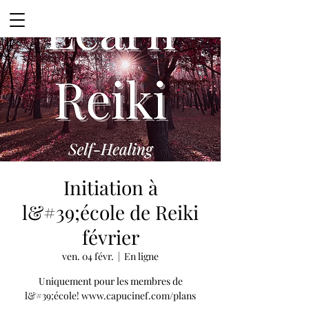
Initiation à
l&#39;école de Reiki
février
ven. 04 févr.
  |  
En ligne
Uniquement pour les membres de
l&#39;école! www.capucinef.com/plans