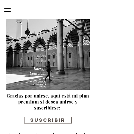
Gracias por unirse, aquí está mi plan
premium si desea unirse y
suscribirse:
Suscribir