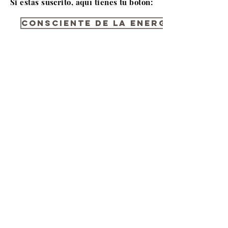
Si estás suscrito, aquí tienes tu botón:
Consciente de la energía: el por
Join the newsletter
© 2018 Capucine
Menciones legales