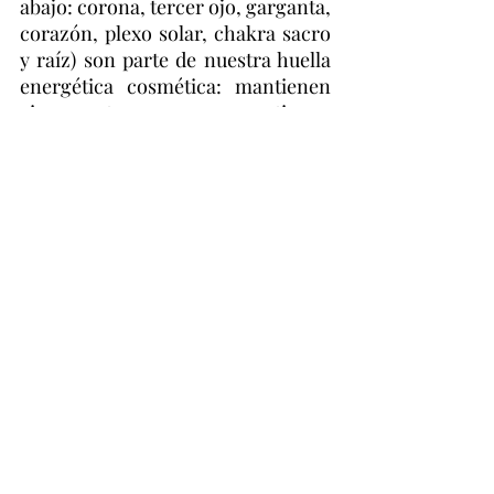
abajo: corona, tercer ojo, garganta,
corazón, plexo solar, chakra sacro
y raíz) son parte de nuestra huella
energética cosmética: mantienen
viva nuestra aura, nos mantienen
vivos.
Asiste a mi
taller
para
experimentar y activar esta parte
de tu cuerpo energético.
Ofrezco acceso a
todos los talleres
cuando te unes a la membresía de la
Escuela: