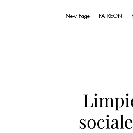
New Page
PATREON
Limpie
social