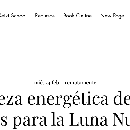
Reiki School
Recursos
Book Online
New Page
mié, 24 feb
  |  
remotamente
za energética d
es para la Luna N