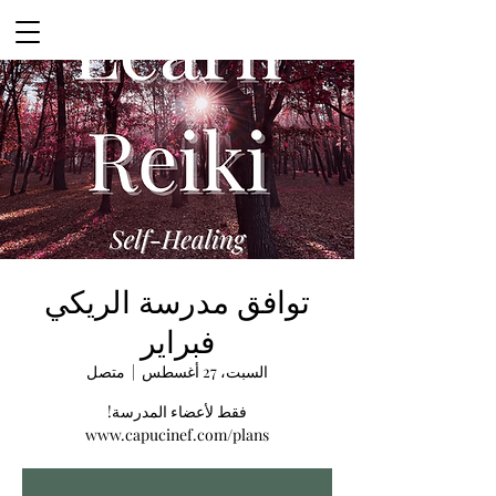
توافق مدرسة الريكي
فبراير
السبت، 27 أغسطس
  |  
متصل
فقط لأعضاء المدرسة!
www.capucinef.com/plans