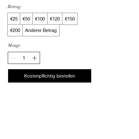
Betrag
€25
€50
€100
€120
€150
€200
Anderer Betrag
Menge
Kostenpflichtig bestellen
Join the newsletter