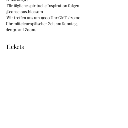
 Für tägliche spirituelle Inspiration folgen  
@conscious.blossom
 Wir treffen uns um 19:00 Uhr GMT / 20:00 
Uhr mitteleuropäischer Zeit am Sonntag, 
den 31. auf Zoom. 
Tickets
Verkauf beendet
Tickettyp
ThetaHealing+Lichtsprache
Mehr Infos
Preis
10,00 €