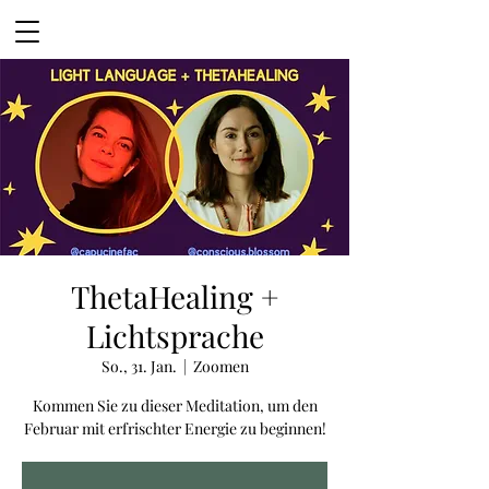
ThetaHealing +
Lichtsprache
So., 31. Jan.
  |  
Zoomen
Kommen Sie zu dieser Meditation, um den
Februar mit erfrischter Energie zu beginnen!